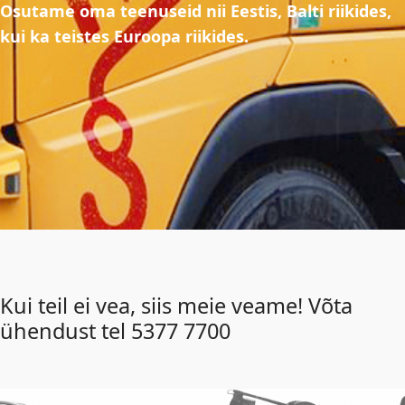
Osutame oma teenuseid nii Eestis, Balti riikides,
kui ka teistes Euroopa riikides.
Kui teil ei vea, siis meie veame! Võta
ühendust tel 5377 7700