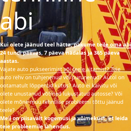
abi
Kui olete jäänud teel hätta, pakume teile oma abi
24 tundi päevas, 7 päeva nädalas ja 365 päeva
aastas.
Vajate auto pukseerimist või teele aitamist? Teie
auto rehv on tühjenenud või purunenud? Autol on
ootamatult lõppenud kütus? Auto ei käivitu või
olete unustanud võtmed lukustatud autosse? Või
olete mõne muu tehnilise probleemi tõttu jäänud
teele?
Meil on piisavalt kogemusi ja võimekust, et leida
teie probleemile lahendus.