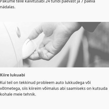
Pakume teile käivitusabi 24 tundi päevast ja 7 päeva
nädalas.
Kiire lukuabi
Kui teil on tekkinud probleem auto lukkudega või
võtmetega, siis kiireim võimalus abi saamiseks on kutsuda
kohale meie tehnik.