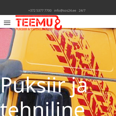
+372 5377 7700
info@sos24.ee
24/7
Puksiir ja
tehniline